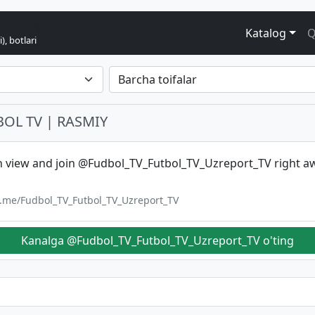
Katalog
Q
), botlari
BOL TV | RASMIY
n view and join @Fudbol_TV_Futbol_TV_Uzreport_TV right a
/t.me/Fudbol_TV_Futbol_TV_Uzreport_TV
Kanalga @Fudbol_TV_Futbol_TV_Uzreport_TV o'ting