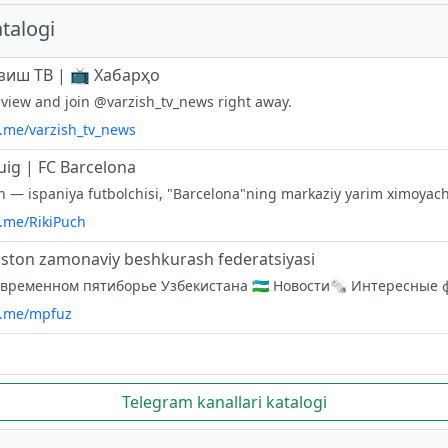
talogi
зиш ТВ | 📺 Хабарҳо
 view and join @varzish_tv_news right away.
t.me/varzish_tv_news
uig | FC Barcelona
t.me/RikiPuch
iston zamonaviy beshkurash federatsiyasi
/t.me/mpfuz
Telegram kanallari katalogi