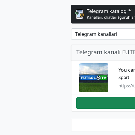
uz
Telegram katalog
Kanallari, chatlari (guruhlari
Telegram kanali FUT
You ca
Sport
https:/