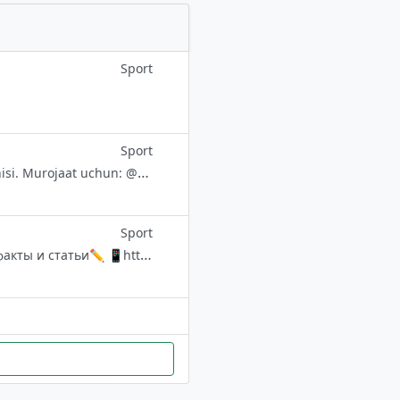
Sport
Sport
Riki Puch — ispaniya futbolchisi, "Barcelona"ning markaziy yarim ximoyachisi. Murojaat uchun: @axrayev
Sport
Всё о современном пятиборье Узбекистана 🇺🇿 Новости🗞 Интересные факты и статьи✏️ 📱https://m.facebook.com/mpfuz/ 📩 Instagram.com/mpf.uz 🖥 modpen.uz