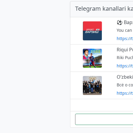
Telegram kanallari ka
⚽️ Вар
You can
https://
Riqui P
https://
O’zbek
https:/