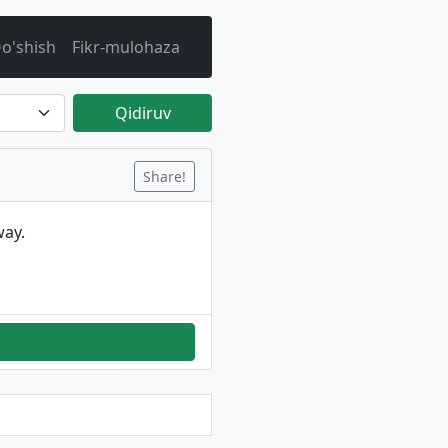
o'shish
Fikr-mulohaza
Qidiruv
Share!
way.