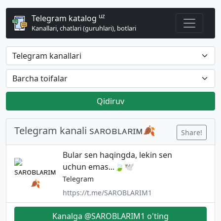
uz
Telegram katalog
Kanallari, chatlari (guruhlari), botlari
Qidiruv
Telegram kanali sᴀʀᴏʙʟᴀʀɪᴍ🍂
Share!
Bular sen haqingda, lekin sen
uchun emas...🍃🕊️
Telegram
https://t.me/SAROBLARIM1
Kanalga @SAROBLARIM1 o'ting