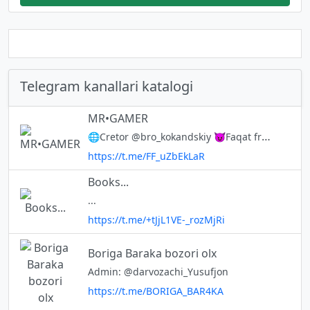
Telegram kanallari katalogi
MR•GAMER
🌐Cretor @bro_kokandskiy 😈Faqat free fire😈 Kanalimizda 🌐 Videolar🎥 Baglar Layfhaklar Foto Muzika Va Free Fire yangiliklarini ko'rishingiz mumkun
https://t.me/FF_uZbEkLaR
Books...
...
https://t.me/+tJjL1VE-_rozMjRi
Boriga Baraka bozori olx
Admin: @darvozachi_Yusufjon
https://t.me/BORIGA_BAR4KA