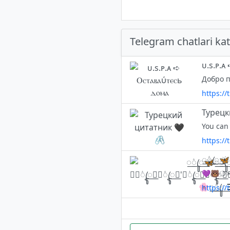
Telegram chatlari kat
ᴜ.s.ᴘ.ᴀ
https:/
Турецк
You can 
https://
https://