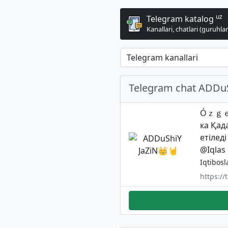
uz
Telegram katalog
Kanallari, chatlari (guruhlari
Telegram chat ADDu
Óｚｇｅｓ
ка Қад
етілед
@Iqlas
Iqtibosl
https:/