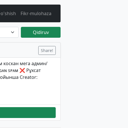
o'shish
Fikr-mulohaza
Qidiruv
Share!
коскан мега админ/
ɢᴀɴ sᴘᴀᴍ ❌ Рұхсат
Бойынша Creator: