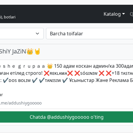
Katalog
Q
), botlari
ShiY JaZiN👑🤘
ｈｅ ｇｒｕｐａａ 👑 150 адам коскан админ/ка 300адам 
аған етілед строго! ❌ʀᴇᴋʟᴀᴍᴀ❌ ❌sóɢɪɴɪᴡ ❌ ❌+18 ᴛᴀsᴛᴀ
i : ✔️ᴅᴏs ʙᴏʟɪᴡ ✔ ✔ᴛᴀɴɪsɪᴡ ✔ Ұсыныстар Және Реклама 
ar
/t.me/addushiygooooo
Chatda @addushiygooooo o'ting