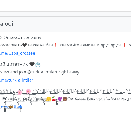
alogi
 ➪ Ⲟⲥⲧⲁⲃⲁύⲧⲉⲥь ⲇⲟⲙⲁ
/t.me/Uspa_crossee
ий цитатник 🖤🖇
view and join @turk_alintilari right away.
t.me/turk_alintilari
t.me/D1li_ak