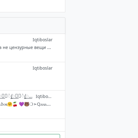
Iqtiboslar
Добро пожаловать🖤 Реклама бан❗️ Уважайте админа и друг друга❗️ За не цензурные вещи тоже бан❗️ Админ не даётся👋🏿 Creator: @MaGaDeTsTRo Наш канал: @Uspa_crosse
Iqtiboslar
꦳꯭ꦿꦸ꯭🦋꦳꯭꯭ꦿꦸ꯭𝝣꦳꯭꯭ꦿꦸ꯭🌸꦳꯭ꦿꦸ꯭꯭꯭꯭꯭꯭꯭꯭꯭𝗕꦳꯭ꦿꦹ꯭𝗲꦳꯭ꦿꦹ꯭𝗚'꦳꯭ꦿꦹ꯭𝘂꦳꯭ꦿꦹ꯭𝗕꦳꯭ꦿꦹ꯭𝗼꦳꯭ꦿꦹ꯭𝗥꦳꯭ꦿꦹ꯭𝗶꦳꯭ꦿꦹ꯭𝗠꦳꯭ꦿꦹ꯭🌸꦳꯭꯭꯭ꦿꦸ꯭𝝣꦳ꦿꦸ꯭꯭🦋꦳꯭ꦿꦸ
Iqtiboslar
💜🐻❍➣ #Ⳓʀυⲣⲣⲁⳋⲁ_Ⲭυⲋⲏ_Ⲕⲉⳑⲓⲃⲋⲓⲍ🤗🍒 💜🐻❍➣Ⲭⲁⲙⲙⲁ Ⲃⲉʀⲁⲇⲓⳋⲁⲛ Ⲋⲁⳳⲟⳑⳑⲁʀⳋⲁ ⳗⲁⳳⲟⲃ🤗🍒 💜🐻❍➣Qⲁⲛⲁqⲁ Ⳓʀυⲣⲣⲁ: Ⲟ'ⲍⲓⲍⳋⲁ Ⲃⲟⳋ'ⳑⲓq🙄📱 💜🐻❍➣Qⲁⲩⲉʀⲓ Ⳓʀυⲣⲣⲁⲋⲓ: Ⲩⲉʀⳑⲓⲕⳑⲁʀⲛⲓⲕⲓ🌏 💜🐻❍➣Ⲁⲇⲙⲓⲛ Ⲃⲉʀⲓⳑⲁⲇⲓⲙⲓ: 100Ⲧⲁ Ⲟⲇⲁⲙ Qⲟ'ⲋⲏⳋⲁⲛⳋⲁ Ⲃⲉʀⲓⳑⲁⲇⲓ📌✨ ❤️🕊 Ⲕⲁⲛⲁⳑ: @Serde