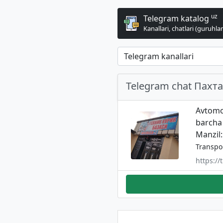
uz
Telegram katalog
Kanallari, chatlari (guruhlari
Telegram chat Пахт
Avtomo
barcha
Manzil
Transpo
https://