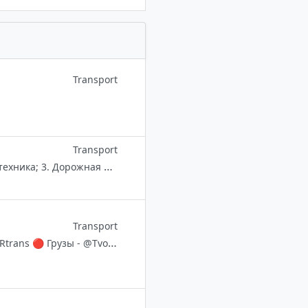
Transport
Transport
КАТАЛОГ АВТОТЕХНИКИ: 1. Прицепы и полуприцепы; 2. Логистическая техника; 3. Дорожная и строительно-ремонтная; 4. Коммунальная; 5. Сельскохозяйственная; 6. Спасательная спецтехника; 7. Исследовательская;
Transport
✅ Открытая база перевозчиков и грузовладельцев. 🔴 Транспорт - @TIRtrans 🔴 Грузы - @TvoiGruz 🔴 Беларусь - @cargo_BY 🔴 Турция - @Turkey_cargo_TIR 🔷🔹Группа компаний - ФеджиТрейд🔹🔷 👇 Ссылка