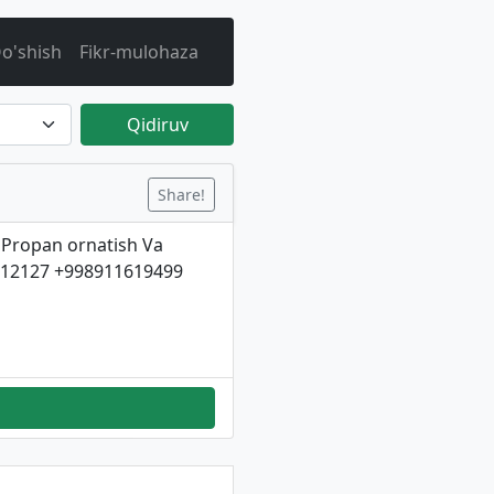
o'shish
Fikr-mulohaza
Qidiruv
Share!
 Propan ornatish Va
7112127 +998911619499