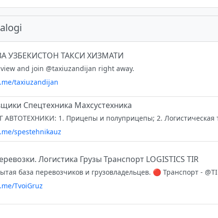
alogi
А УЗБЕКИСТОН ТАКСИ ХИЗМАТИ
view and join @taxiuzandijan right away.
t.me/taxiuzandijan
щики Спецтехника Махсустехника
/t.me/spestehnikauz
еревозки. Логистика Грузы Транспорт LOGISTICS TIR
t.me/TvoiGruz