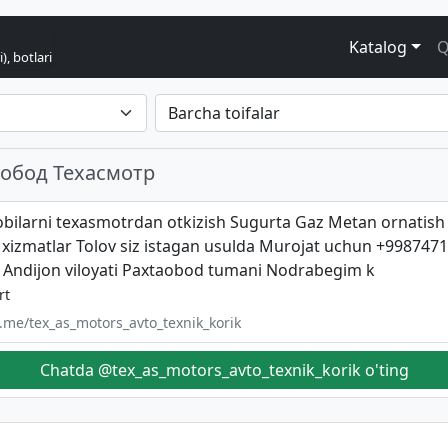
Katalog
Q
), botlari
аобод Техасмотр
bilarni texasmotrdan otkizish Sugurta Gaz Metan ornatish
 xizmatlar Tolov siz istagan usulda Murojat uchun +99874
: Andijon viloyati Paxtaobod tumani Nodrabegim k
rt
t.me/tex_as_motors_avto_texnik_korik
Chatda @tex_as_motors_avto_texnik_korik o'ting